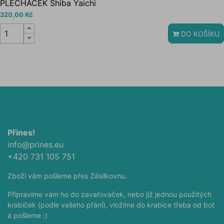
PLECHÁČEK Shiba Yaichi
320,00 Kč
DO KOŠÍKU
Přines!
info@prines.eu
+420 731 105 751
Zboží vám pošleme přes Zásilkovnu.
Připravíme vám ho do zavařovaček, nebo již jednou použitých
krabiček (podle vašeho přání), vložíme do krabice třeba od bot
a pošleme :)