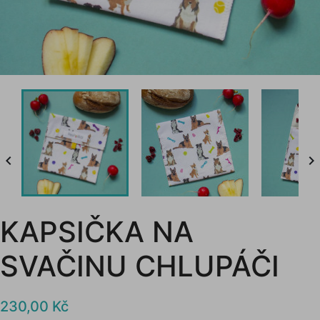


KAPSIČKA NA
SVAČINU CHLUPÁČI
230,00 Kč