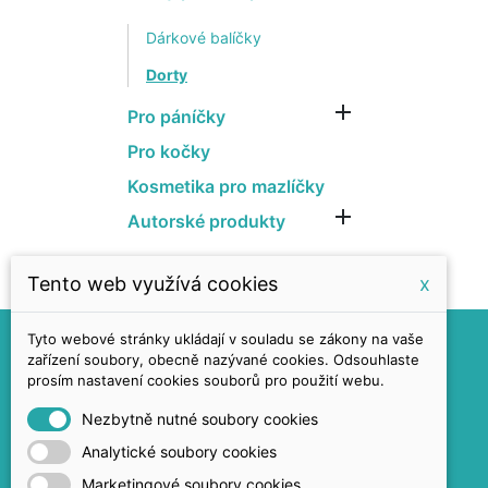
Dárkové balíčky
Dorty

Pro páníčky
Pro kočky
Kosmetika pro mazlíčky

Autorské produkty
Tento web využívá cookies
x
Tyto webové stránky ukládají v souladu se zákony na vaše
zařízení soubory, obecně nazývané cookies. Odsouhlaste
prosím nastavení cookies souborů pro použití webu.
Přines!
Nezbytně nutné soubory cookies
info@prines.eu
Analytické soubory cookies
+420 731 105 751
Marketingové soubory cookies