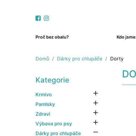
Proč bez obalu?
Kdo jsme
Domů
Dárky pro chlupáče
Dorty
DO
Kategorie

Krmivo

Pamlsky

Zdraví

Výbava pro psy

Dárky pro chlupáče